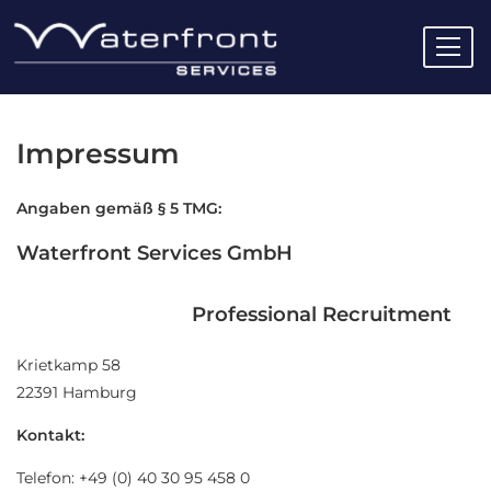
Menü
Home
Aktuelles
Impressum
Über Waterfront
Angaben gemäß § 5 TMG:
Für Bewerber
Open 
Waterfront Services GmbH
Für Unternehmen
Open 
Professional Recruitment
Stellenangebote
Open 
Services
Open 
Krietkamp 58
22391 Hamburg
Kontakt
Kontakt:
Telefon: +49 (0) 40 30 95 458 0